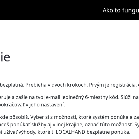
Ako to fungu
ie
a bezplatná. Prebieha v dvoch krokoch. Prvým je registrácia,
je a zašle na tvoj e-mail jedinečný 6-miestny kód. Slúži na 
pokračovať v jeho nastavení.
 kde pôsobíš. Vyber si z možností, ktoré systém ponúka a zač
hceš ponúkať služby aj v inej krajine, označ túto možnosť. S
 si užívať výhody, ktoré ti LOCALHAND bezplatne ponúka.