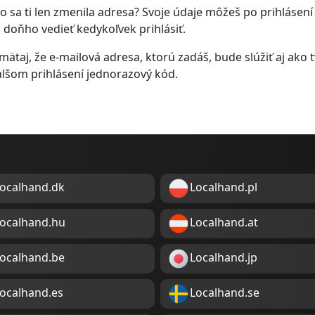
 sa ti len zmenila adresa? Svoje údaje môžeš po prihlásení
sa doňho vedieť kedykoľvek prihlásiť.
ätaj, že e-mailová adresa, ktorú zadáš, bude slúžiť aj ako t
alšom prihlásení jednorazový kód.
ocalhand.dk
Localhand.pl
ocalhand.hu
Localhand.at
ocalhand.be
Localhand.jp
ocalhand.es
Localhand.se