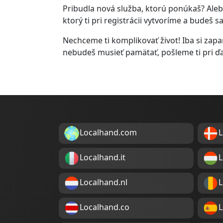
Pribudla nová služba, ktorú ponúkaš? Alebo
ktorý ti pri registrácii vytvoríme a budeš 
Nechceme ti komplikovať život! Iba si zapam
nebudeš musieť pamätať, pošleme ti pri ď
Localhand.com
L
Localhand.it
L
Localhand.nl
L
Localhand.co
L