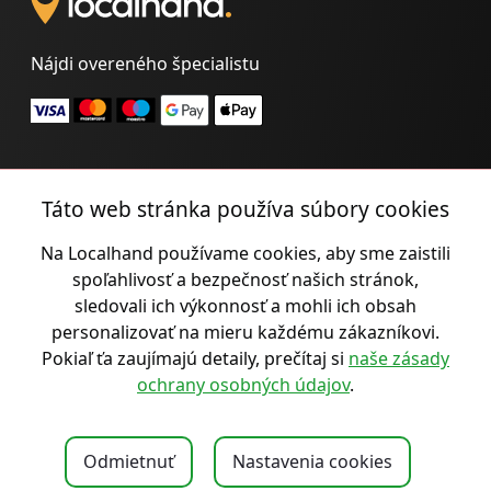
Nájdi overeného špecialistu
Ako to funguje?
Táto web stránka používa súbory cookies
Spoplatnené služby
Na Localhand používame cookies, aby sme zaistili
Pravidlá registrácie
spoľahlivosť a bezpečnosť našich stránok,
Zásady spracúvania osobných údajov
sledovali ich výkonnosť a mohli ich obsah
personalizovať na mieru každému zákazníkovi.
Všeobecné podmienky
Pokiaľ ťa zaujímajú detaily, prečítaj si
naše zásady
Cookies
ochrany osobných údajov
.
O nás
Kontakt
Odmietnuť
Nastavenia cookies