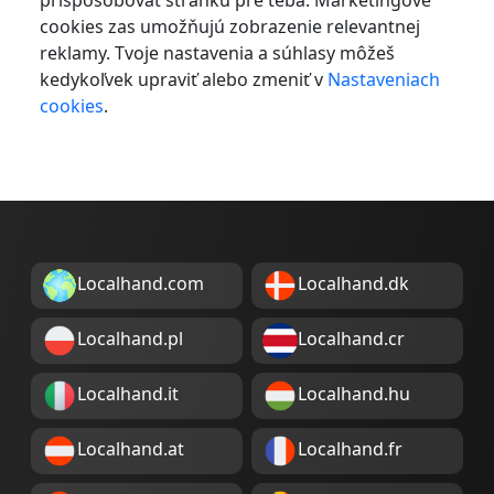
prispôsobovať stránku pre teba. Marketingové
cookies zas umožňujú zobrazenie relevantnej
reklamy. Tvoje nastavenia a súhlasy môžeš
kedykoľvek upraviť alebo zmeniť v
Nastaveniach
cookies
.
Localhand.com
Localhand.dk
Localhand.pl
Localhand.cr
Localhand.it
Localhand.hu
Localhand.at
Localhand.fr